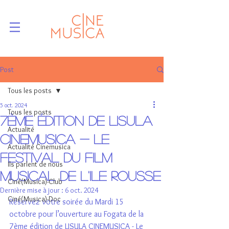
Post
Tous les posts
5 oct. 2024
Tous les posts
7ème édition de Lisula
Actualité
CineMusica - Le
Actualité Cinemusica
festival du Film
Ils parlent de nous
Musical de l'Ile Rousse
Ciné(Musica)-Club
Dernière mise à jour :
6 oct. 2024
Ciné(Musica)-Doc
Réservez votre soirée du Mardi 15 
octobre pour l’ouverture au Fogata de la 
7ème édition de LISULA CINEMUSICA - Le 