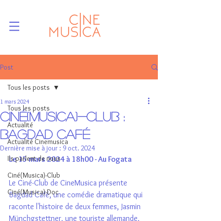
Post
Tous les posts
1 mars 2024
Tous les posts
Ciné(Musica)-Club :
Actualité
Bagdad Café
Actualité Cinemusica
Dernière mise à jour :
9 oct. 2024
Ils parlent de nous
Le 15 mars 2024 à 18h00 - Au Fogata 
Ciné(Musica)-Club
Le Ciné-Club de CineMusica présente 
Ciné(Musica)-Doc
Bagdad Café, une comédie dramatique qui 
raconte l'histoire de deux femmes, Jasmin 
Münchgstettner, une touriste allemande, 