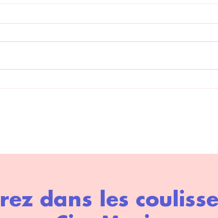
7ème édition de Lisula
Fest
CineMusica - Le festival
Cin
du Film Musical de l'Ile
Rousse
rez dans les couliss