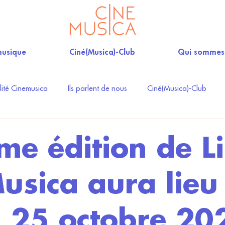
musique
Ciné(Musica)-Club
Qui sommes
lité Cinemusica
Ils parlent de nous
Ciné(Musica)-Club
me édition de L
usica aura lieu
 25 octobre 20