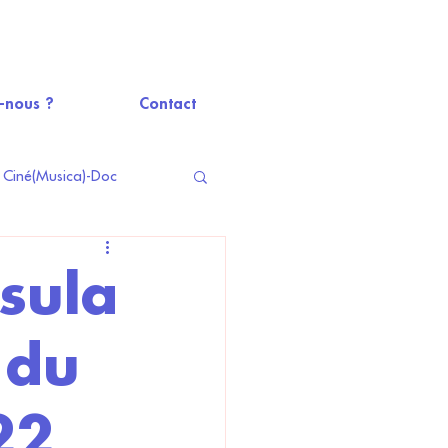
-nous ?
Contact
Ciné(Musica)-Doc
isula
 du
22