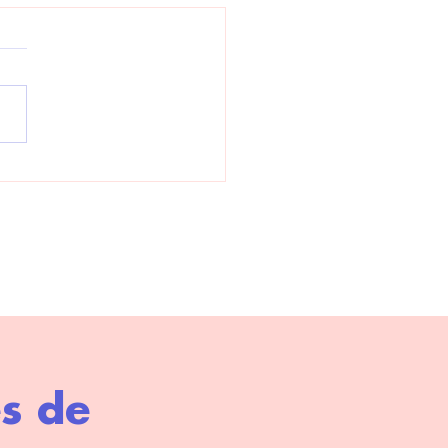
ival Lisula
eMusica
es de