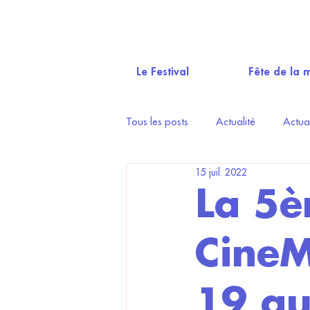
Le Festival
Fête de la 
Tous les posts
Actualité
Actua
15 juil. 2022
La 5è
CineM
19 au