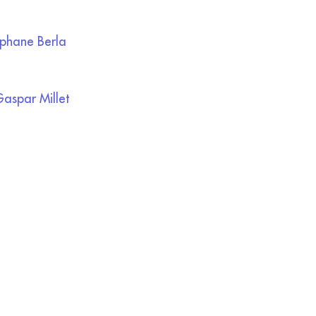
hane Berla​
spar Millet