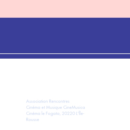
Association Rencontres
Cinéma et Musique CineMusica
Cinéma le Fogata, 20220 L'Île-
Rousse​