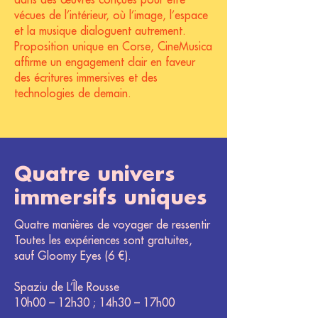
dans des œuvres conçues pour être
vécues de l’intérieur, où l’image, l’espace
et la musique dialoguent autrement.
Proposition unique en Corse, CineMusica
affirme un engagement clair en faveur
des écritures immersives et des
technologies de demain.
Quatre univers
immersifs uniques
Quatre manières de voyager de ressentir
Toutes les expériences sont gratuites,
sauf Gloomy Eyes (6 €).​
Spaziu de L’Île Rousse
10h00 – 12h30 ; 14h30 – 17h00