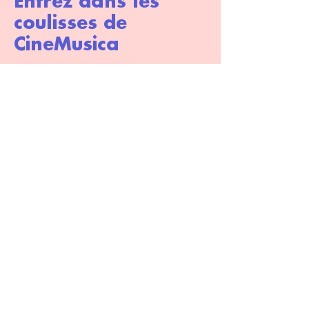
Entrez dans les
coulisses de
CineMusica
Devenez adhérent pour nous aider
à développer nos actions dans le
même esprit, avec la passion qui
nous animent et bénéficiez de tarifs
préférentiels sur toutes les séances !
Devenir adhérent
S'inscrire à la newsletter