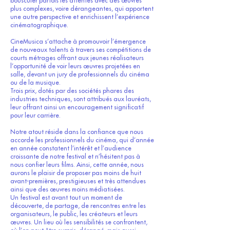
bousculer parfois les attentes avec des œuvres
plus complexes, voire dérangeantes, qui apportent
une autre perspective et enrichissent l’expérience
cinématographique.
CineMusica s’attache à promouvoir l’émergence
de nouveaux talents à travers ses compétitions de
courts métrages offrant aux jeunes réalisateurs
l’opportunité de voir leurs œuvres projetées en
salle, devant un jury de professionnels du cinéma
ou de la musique.
Trois prix, dotés par des sociétés phares des
industries techniques, sont attribués aux lauréats,
leur offrant ainsi un encouragement significatif
pour leur carrière.
Notre atout réside dans la confiance que nous
accorde les professionnels du cinéma, qui d’année
en année constatent l’intérêt et l’audience
croissante de notre festival et n’hésitent pas à
nous confier leurs films. Ainsi, cette année, nous
aurons le plaisir de proposer pas moins de huit
avant-premières, prestigieuses et très attendues
ainsi que des œuvres moins médiatisées.
Un festival est avant tout un moment de
découverte, de partage, de rencontres entre les
organisateurs, le public, les créateurs et leurs
œuvres. Un lieu où les sensibilités se confrontent,