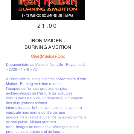
21:00
IRON MAIDEN :
BURNING AMBITION
Ciné(Musica)-Doc
Documentaire de Malcolm Venville - Royaume-Uni
– 2026 – 1h46 – VO
À l’occasion du cinquantième anniversaire d’Iron
Maiden, Burning Ambition retrace
l’épopée de l’un des groupes les plus
emblématiques de l’histoire du rock. Des
débuts dans les pubs londoniens à la conquête
des plus grandes scènes
internationales, le film revient sur une aventure
musicale hors norme portée par une
énergie inépuisable et une fidélité exceptionnelle
de son public. Mêlant archives
rares, images de concerts et témoignages de
proches, de musiciens et de fans, le