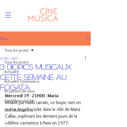
Post
Tous les posts
21 févr. 2025
Tous les posts
3 Biopics musicaux
Actualité
cette semaine au
Actualité Cinemusica
Fogata
Ils parlent de nous
Mercredi 19 - 21H00 - Maria 
Ciné(Musica)-Club
Réalisé par Pablo Larraín, ce biopic met en 
scène Angelina Jolie dans le rôle de Maria 
Ciné(Musica)-Doc
Callas, explorant les derniers jours de la 
célèbre cantatrice à Paris en 1977.