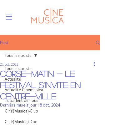
Post
Tous les posts
21 oct. 2023
Tous les posts
Corse-matin - le
Actualité
festival s'invite en
Actualité Cinemusica
centre-ville
Ils parlent de nous
Dernière mise à jour :
8 oct. 2024
Ciné(Musica)-Club
Ciné(Musica)-Doc