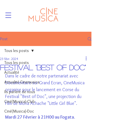
Post
Tous les posts
23 févr. 2024
Tous les posts
Festival "Best of Doc"
Actualité
Dans le cadre de notre partenariat avec 
Actualité Cinemusica
Documentaire sur Grand Ecran, CineMusica 
organise pour le lancement en Corse du 
Ils parlent de nous
Festival "Best of Doc", une projection du 
Ciné(Musica)-Club
Film de Mona Achache "Little Girl Blue".
Ciné(Musica)-Doc
Mardi 27 Février à 21H00 au Fogata.