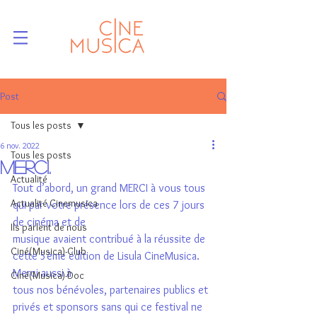
Post
Tous les posts
6 nov. 2022
Tous les posts
MERCI.
Actualité
Tout d’abord, un grand MERCI à vous tous 
Actualité Cinemusica
qui par votre présence lors de ces 7 jours 
de cinéma et de
Ils parlent de nous
musique avaient contribué à la réussite de 
Ciné(Musica)-Club
cette 5ème édition de Lisula CineMusica. 
Merci aussi à
Ciné(Musica)-Doc
tous nos bénévoles, partenaires publics et 
privés et sponsors sans qui ce festival ne 