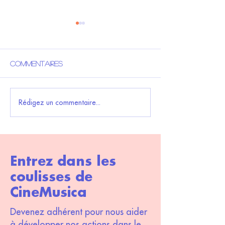
Commentaires
7ème édition de Lisula
Festival Lisul
Rédigez un commentaire...
CineMusica - Le
CineMusica
festival du Film
Musical de l'Ile
Rousse
Entrez dans les
coulisses de
CineMusica
Devenez adhérent pour nous aider
à développer nos actions dans le