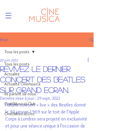
Post
Tous les posts
20 juin 2022
Tous les posts
REVIVEZ LE DERNIER
Actualité
CONCERT DES BEATLES
Actualité Cinemusica
SUR GRAND ECRAN.
Ils parlent de nous
Dernière mise à jour :
29 sept. 2022
Ciné(Musica)-Club
l’ultime concert « live » des Beatles donné 
le 30 janvier 1969 sur le toit de l’Apple 
Ciné(Musica)-Doc
Corps à Londres sera projeté en exclusivité 
et pour une séance unique à l’occasion de 