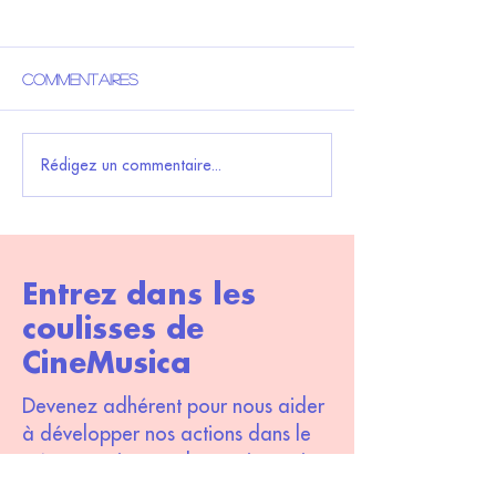
Commentaires
7ème édition de Lisula
Festival Lisul
Rédigez un commentaire...
CineMusica - Le
CineMusica
festival du Film
Musical de l'Ile
Rousse
Entrez dans les
coulisses de
CineMusica
Devenez adhérent pour nous aider
à développer nos actions dans le
même esprit, avec la passion qui
nous animent et bénéficiez de tarifs