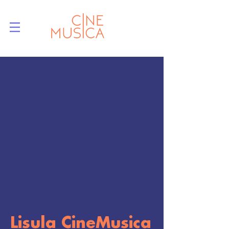
Lisula CineMusica