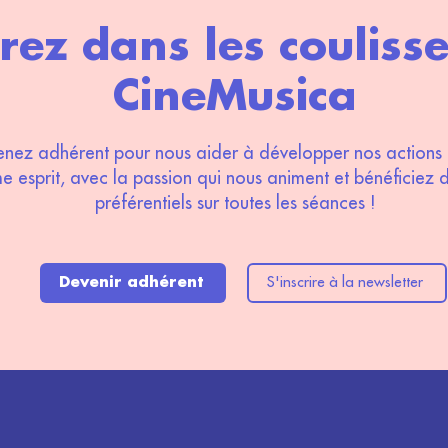
rez dans les couliss
CineMusica
nez adhérent pour nous aider à développer nos actions 
 esprit, avec la passion qui nous animent et bénéficiez d
préférentiels sur toutes les séances !
Devenir adhérent
S'inscrire à la newsletter