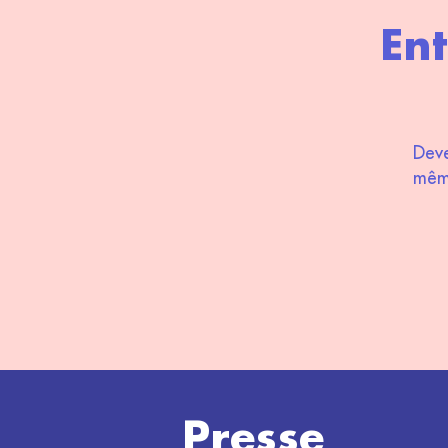
Ent
Deve
même
Presse