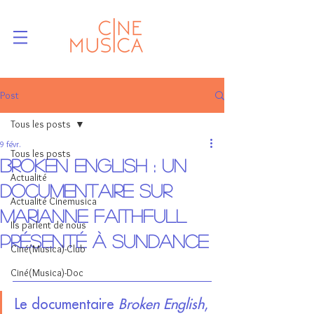
Post
Tous les posts
9 févr.
Tous les posts
Broken English : un
Actualité
documentaire sur
Actualité Cinemusica
Marianne Faithfull
Ils parlent de nous
présenté à Sundance
Ciné(Musica)-Club
Ciné(Musica)-Doc
Le documentaire 
Broken English
, 