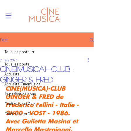
Post
Tous les posts
7 mars 2025
Tous les posts
CINE(MUSICA)-CLUB :
Actualité
GINGER & FRED
Actualité Cinemusica
CINE(MUSICA)-CLUB 
Ils parlent de nous
GINGER & FRED
 de 
Ciné(Musica)-Club
Frederico Fellini - Italie - 
2H00 - VOST - 1986.
Ciné(Musica)-Doc
Avec Guiietta Masina et 
Marcello Mastroianni.