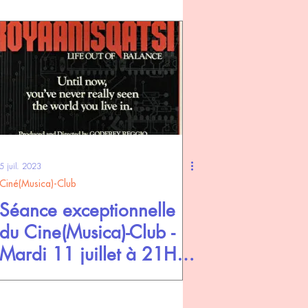
5 juil. 2023
Ciné(Musica)-Club
Séance exceptionnelle
du Cine(Musica)-Club -
Mardi 11 juillet à 21H30
au Fogata - En plein air.