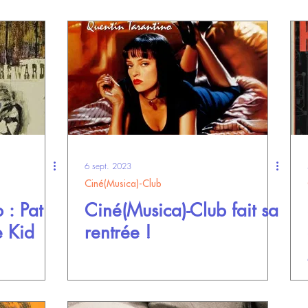
6 sept. 2023
Ciné(Musica)-Club
 : Pat
Ciné(Musica)-Club fait sa
e Kid
rentrée !