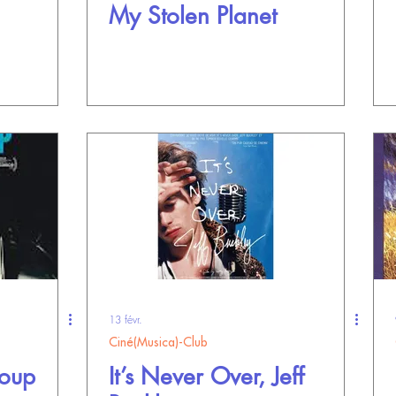
My Stolen Planet
13 févr.
Ciné(Musica)-Club
coup
It’s Never Over, Jeff